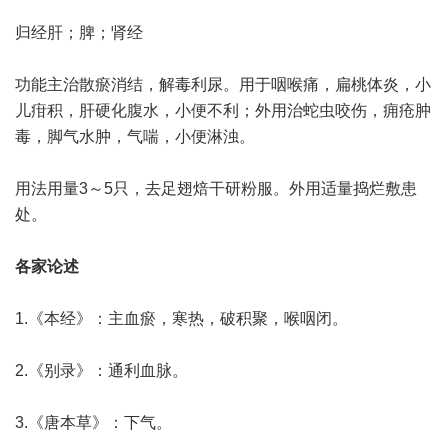
归经肝；脾；肾经
功能主治散瘀消结，解毒利尿。用于咽喉痛，扁桃体炎，小
儿疳积，肝硬化腹水，小便不利；外用治蛇虫咬伤，痈疮肿
毒，脚气水肿，气喘，小便淋浊。
用法用量3～5只，去足翅焙干研粉服。外用适量捣烂敷患
处。
各家论述
1.《本经》：主血瘀，寒热，破积聚，喉咽闭。
2.《别录》：通利血脉。
3.《唐本草》：下气。