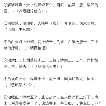
④解诸疔毒：灶上红蟑螂五个。研烂，热酒冲服。取汗为
度。（《养素园传信方》）
⑤治喉蛾：偷油婆、人指甲（煅）、开喉箭。为末吹喉。
（《四川中药志》）
⑥治白火丹：蟑螂，瓦上焙干，为末，白滚汤服一、二个。
兼治疔疮。（《纲目拾遗》）
⑦治对口：桂州荔枝肉二、三枚，蟑螂二、三个。同捣如
泥，敷，露头。（《慈航活人书》）
⑧治无名肿毒：蟑螂十个，盐一撮。同捣烂敷之，留头。
（《慈航活人书》）
⑨治吐血：蟑螂五个，止去翅净，在火盆净瓦上焙干，为
末，用湿腐皮包一个，滚汤吞下。每日如此，吞五日，不可