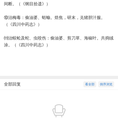
间断。（《纲目拾遗》）
⑩治梅毒：偷油婆、蛞蝓。焙焦，研末，兑猪胆汁服。
（《四川中药志》）
⑾治蜈蚣及蛇、虫咬伤：偷油婆、剪刀草、海椒叶。共捣绒
涂。（《四川中药志》）
全部回复
看全部
倒序浏览