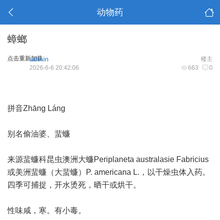
动物药
蟑螂
点击重新加载
admin
楼主
2026-6-6 20:42:06
663
0
拼音Zhānɡ Lánɡ
别名偷油婆、蜚蠊
来源蜚蠊科昆虫澳洲大蠊Periplaneta australasie Fabricius
或美洲蜚蠊（大蜚蠊）P. americana L.，以干燥虫体入药。
四季可捕捉，开水烫死，晒干或烘干。
性味咸，寒。有小毒。