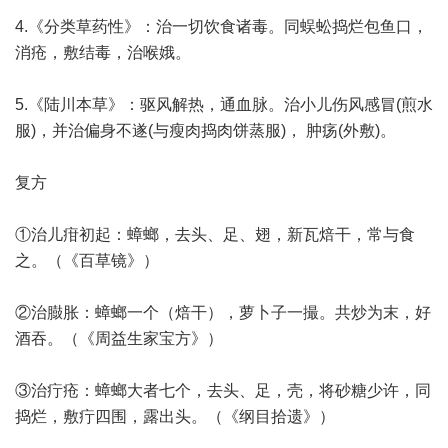
4.《分类草药性》：治一切饮食诸毒。同蜈蚣捣烂包鱼口，
消疮，敷结毒，治喉娥。
5.《陆川本草》：驱风解热，通血脉。治小儿伤风感冒(煎水
服)，并治偏身不遂(与瘦肉捣肉饼蒸服)， 肿疡(外敷)。
复方
①治儿疳初起：蟑螂，去头、足、翅，新瓦焙干，常与食
之。（《百草镜》）
②治臌胀：蟑螂一个（焙干），萝卜子一撮。共炒为末，好
酒吞。（《周益生家宝方》）
③治疔疮：蟑螂大者七个，去头、足，壳，将砂糖少许，同
捣烂，敷疔四围，露出头。（《纲目拾遗》）