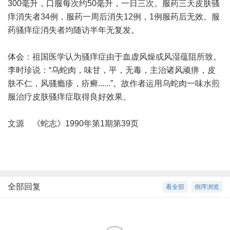
300毫升，口服每次约50毫升，一日三次。服药三天皮肤骚
痒消失者34例，服药一周后消失12例，1例服药后无效。服
药骚痒症消失者均随访半年无复发。
体会：祖国医学认为骚痒症由于血虚风燥或风湿蕴阻所致。
李时珍说：“乌蛇肉，味甘，平，无毒，主治诸风顽痹，皮
肤不仁，风骚瘾疹，疥癣......”。故作者运用乌蛇肉一味水煎
服治疗皮肤骚痒症取得良好效果。
文源 《蛇志》1990年第1期第39页
全部回复
看全部
倒序浏览