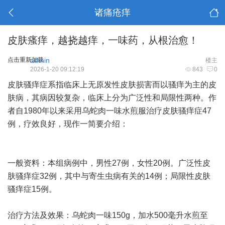
诸痛疮痒
皮肤瘙痒，越挠越痒，一味药，从根治愈！
点击重新加载
admin
楼主
2026-1-20 09:12:19
843
0
皮肤骚痒症系指临床上无原发性皮肤损害而以骚痒为主的皮
肤病，其病因较复杂，临床上分为广泛性和局限性两种。作
者自1980年以来采用乌蛇肉一味水煎服治疗皮肤骚痒症47
例，疗效良好，现作一简要介绍：
一般资料：本组病例中，男性27例，女性20例。广泛性皮
肤骚痒症32例，其中与寄生虫病有关的14例；局限性皮肤
骚痒症15例。
治疗方法及效果：乌蛇肉一味150g，加水500毫升水煎至