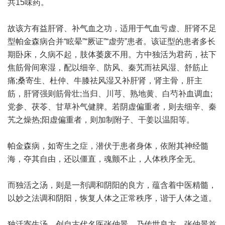
共15味药。
故该方有益肝肾、补气血之功，适用于气血亏虚、肝肾不足
型帕金森病合并“眩晕”“厥证”“虚劳”患者。该证型的患者多长
期卧床，久病不起，肢体萎废不用。方中独活为君药，祛下
焦筋骨间寒湿，配以细辛、防风、秦艽而祛风湿、舒筋止
痛;桑寄生、杜仲、牛膝祛风湿又补肝肾，肾主骨，肝主
筋，肝肾强则筋骨壮;当归、川芎、熟地黄、白芍补血调血;
党参、茯苓、甘草补气健脾。若阴虚偏重者，则去细辛、秦
艽之燥热;阳虚偏重者，则加制附子、干姜以温阳等。
帕金森病，如寄生之症，潜伏于患者身体，依附其神经髓
海，夺其自由，还以僵直，魂颤不止，人体秩序全无。
而独活之汤，则是一剂调和阴阳的良方，蕴含着中医精髓，
以妙之法调和阴阳，恢复人体之正常秩序，谐于人体之道。
独活寄生汤，创自古代名医张仲景，乃传世良方。张仲景首