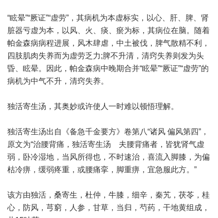
“眩晕”“厥证”“虚劳”，其病机为本虚标实，以心、肝、脾、肾
脏器亏虚为本，以风、火、痰、瘀为标，其病位在脑。随着
帕金森病病程进展，风木肆虐，中土被伐，脾气散精不利，
四肢肌肉失养而为虚劳乏力;脾不升清，清窍失养则发为头
昏、眩晕。因此，帕金森病中晚期合并“眩晕”“厥证”“虚劳”的
病机为中气不升，清窍失养。
独活寄生汤，其奥妙或许使人一时难以顿悟理解。
独活寄生汤出自《备急千金要方》卷第八“诸风 偏风第四”，
原文为“治腰背痛，独活寄生汤 夫腰背痛者，皆犹肾气虚
弱，卧冷湿地，当风所得也，不时速治，喜流入脚膝，为偏
枯冷痹，缓弱疼重，或腰痛挛，脚重痹，宜急服此方。”
该方由独活，桑寄生，杜仲，牛膝，细辛，秦艽，茯苓，桂
心，防风，芎窮，人参，甘草，当归，芍药，干地黄组成，