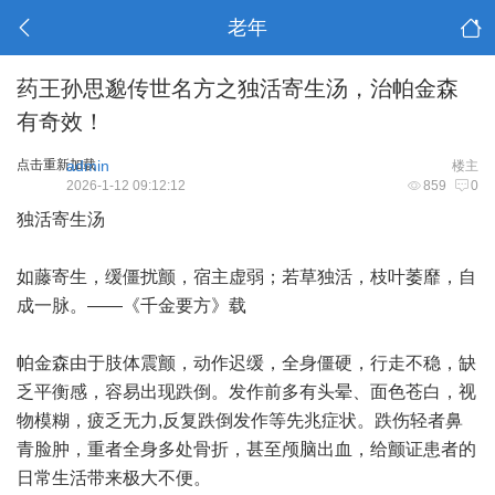
老年
药王孙思邈传世名方之独活寄生汤，治帕金森
有奇效！
点击重新加载
admin
楼主
2026-1-12 09:12:12
859
0
独活寄生汤
如藤寄生，缓僵扰颤，宿主虚弱；若草独活，枝叶萎靡，自
成一脉。——《千金要方》载
帕金森由于肢体震颤，动作迟缓，全身僵硬，行走不稳，缺
乏平衡感，容易出现跌倒。发作前多有头晕、面色苍白，视
物模糊，疲乏无力,反复跌倒发作等先兆症状。跌伤轻者鼻
青脸肿，重者全身多处骨折，甚至颅脑出血，给颤证患者的
日常生活带来极大不便。