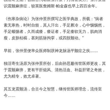
识震颤麻痹症，较英医詹姆斯·帕金森也早上四百余年。
《伤寒杂病论》为张仲景所撰写之医学典故，所载：“病者
素无寒热，时时自烦，其人汗出，手足厥冷，心中惕惕然，
手足螈惕者，久而成痿，痿证者，手足痿软无力，肌肉消
瘦，皮肤枯槁，甚则筋脉拘挛，或四肢颤动。”
早前，张仲景便率众医师制茯神龙脉汤平颤症之疾……
独活寄生汤原为张仲景所创，后由孙思邈传世医师更改，其
于震颤麻痹，更有平肝熄风、清热活血、补益肝肾之奇效，
尤为精专，效尤卓著。
其五龙震颤汤，合古今之智慧，继传世医师理念，流传至
今……