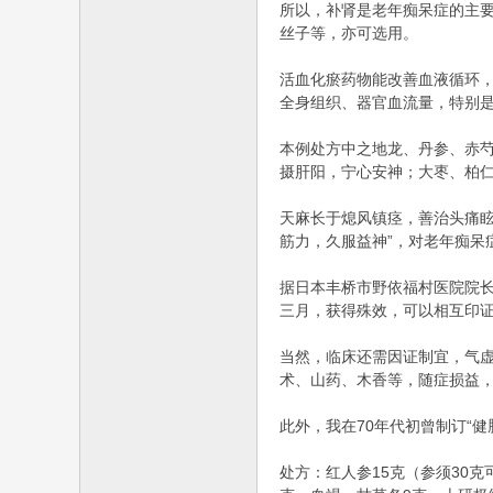
所以，补肾是老年痴呆症的主
丝子等，亦可选用。
活血化瘀药物能改善血液循环
全身组织、器官血流量，特别
本例处方中之地龙、丹参、赤
摄肝阳，宁心安神；大枣、柏
天麻长于熄风镇痉，善治头痛眩
筋力，久服益神”，对老年痴呆
据日本丰桥市野依福村医院院长
三月，获得殊效，可以相互印
当然，临床还需因证制宜，气
术、山药、木香等，随症损益
此外，我在70年代初曾制订“
处方：红人参15克（参须30