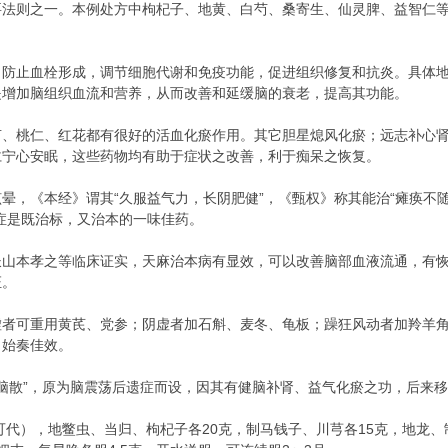
要法则之一。本例处方中枸杞子、地黄、白芍、桑寄生、仙灵脾、益智仁
，防止血栓形成，调节细胞代谢和免疫功能，促进组织修复和抗炎。具体
是增加脑组织血流和营养，从而改善和延缓脑的衰老，提高其功能。
芍、桃仁、红花都有很好的活血化瘀作用。其它胆星熄风化瘀；远志补心
仁宁心安眠，这些药物均有助于症状之改善，利于痴呆之恢复。
晕，《本经》谓其“久服益气力，长阴肥健”，《甄权》称其能治“瘫痪不
症是既治标，又治本的一味佳药。
山本孝之等临床证实，天麻治本病有显效，可以改善脑部血液流通，有恢复
证。
虚者可重用黄芪、党参；阴虚者加石斛、麦冬、龟板；躁狂风动者加羚羊
，始奏佳效。
健脑散”，原为脑震荡后遗症而设，因其有健脑补肾、益气化瘀之功，后来
克可代），地鳖虫、当归、枸杞子各20克，制马钱子、川芎各15克，地龙、