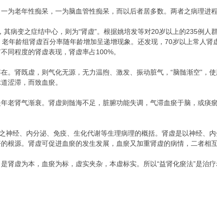
：一为老年性痴呆，一为脑血管性痴呆，而以后者居多数。两者之病理进
”，其病变之症结中心，则为“肾虚”。根据姚培发等对20岁以上的235例
上，老年龄组肾虚百分率随年龄增加呈递增现象。还发现，70岁以上常人肾虚
不同程度的肾虚表现，肾虚率占100%。
在。肾既虚，则气化无源，无力温煦、激发、振动脏气，“脑髄渐空”，
脉道涩滞，而致血瘀。
是年老肾气渐衰。肾虚则髄海不足，脏腑功能失调，气滞血瘀于脑，或痰
腺之神经、内分泌、免疫、生化代谢等生理病理的概括。肾虚是以神经、
瘀的根源。肾虚可促进血瘀的发生发展，血瘀又加重肾虚的病情，二者相
是肾虚为本，血瘀为标，虚实夹杂，本虚标实。所以“益肾化瘀法”是治