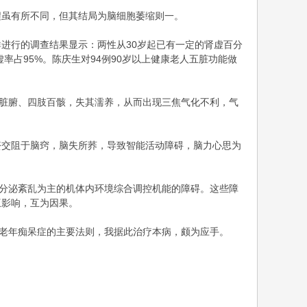
程虽有所不同，但其结局为脑细胞萎缩则一。
人群进行的调查结果显示：两性从30岁起已有一定的肾虚百分
率占95%。陈庆生对94例90岁以上健康老人五脏功能做
使脏腑、四肢百骸，失其濡养，从而出现三焦气化不利，气
瘀交阻于脑窍，脑失所荞，导致智能活动障碍，脑力心思为
内分泌紊乱为主的机体内环境综合调控机能的障碍。这些障
互影响，互为因果。
疗老年痴呆症的主要法则，我据此治疗本病，颇为应手。