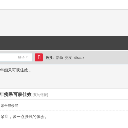
帖子
热搜:
活动
交友
discuz
搜
痴呆可获佳效 ...
索
年痴呆可获佳效
[复制链接]
显示全部楼层
痴呆症，谈一点肤浅的体会。