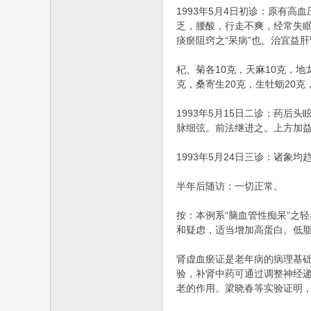
1993年5月4日初诊：原有
乏，腰酸，行走不爽，经常失眠
痰瘀阻窍之“呆病”也。治宜益
杞、菊各10克，天麻10克，地
克，桑寄生20克，生牡蛎20克
1993年5月15日二诊：药
脉细弦。前法继进之。上方加益
1993年5月24日三诊：诸象
半年后随访：一切正常。
按：本例系“脑血管性痴呆”之
和疑虑，适当增加高蛋白、低
肾虚血瘀证是老年病的病理基础
验，补肾中药可通过调整神经递
老的作用。梁晓春等实验证明，