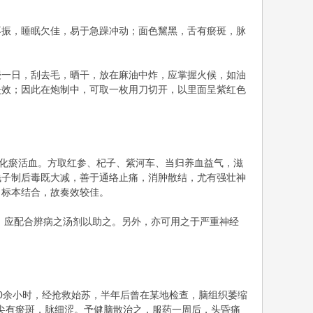
不振，睡眠欠佳，易于急躁冲动；面色黧黑，舌有瘀斑，脉
浸一日，刮去毛，晒干，放在麻油中炸，应掌握火候，如油
失效；因此在炮制中，可取一枚用刀切开，以里面呈紫红色
须化瘀活血。方取红参、杞子、紫河车、当归养血益气，滋
钱子制后毒既大减，善于通络止痛，消肿散结，尤有强壮神
，标本结合，故奏效较佳。
者，应配合辨病之汤剂以助之。另外，亦可用之于严重神经
0余小时，经抢救始苏，半年后曾在某地检查，脑组织萎缩
边尖有瘀斑，脉细涩。予健脑散治之，服药一周后，头昏痛