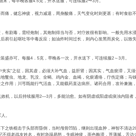
细末，每早晚各服4.5克，开水送服，可连续服2〜3月。
晕而痛，健忘神疲，视力减退，周身酸痛，天气变化时则更甚；有时食欲
鳖，有剧毒，需经炮制，其炮制得当与否，对疗效很有影响。一般先用水
服后易引起呕吐等中毒反应；如油炸时间过长，则内心发黑而炭化，以致
装盛亦可。每服4．5克，早晚各一次，开水送下，可连续服2～3月。
中夹实”之征，因其虚，必须大补气血，益肝肾；因其实，气血瘀滞，又
选地鳖虫、地龙、乳没、全蝎、鸡内金、血竭，化瘀通络，疗伤定痛；马
进之作用；川芎既能行气活血，又能载药直达病所。诸药合用，攻补兼施
见效机，以后持续服用2—3月，多能治愈。如有阴虚或阳虚或痰浊内阻
军人。
下之铁棍击于头部而昏倒，当时颅骨凹陷，继则出现血肿，神智不清达2
，记不得老战友姓名，有时急躁易怒，失眠神疲，面色晦滞，苔薄腻，舌