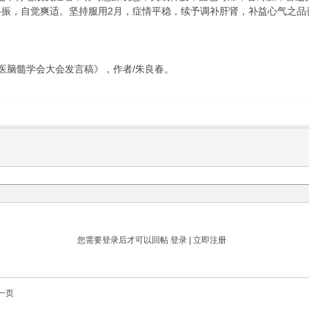
略振，自觉爽适。坚持服用2月，症情平稳，续予调补肝肾，补益心气之品
中医脑髓学会大会发言稿》，作者/朱良春。
您需要登录后才可以回帖
登录
|
立即注册
一页