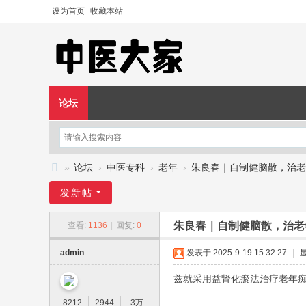
设为首页
收藏本站
论坛
»
论坛
›
中医专科
›
老年
›
朱良春｜自制健脑散，治老年
中
发新帖
医
朱良春｜自制健脑散，治老
查看:
1136
|
回复:
0
大
家
admin
发表于 2025-9-19 15:32:27
|
—
兹就采用益肾化瘀法治疗老年
—
8212
2944
3万