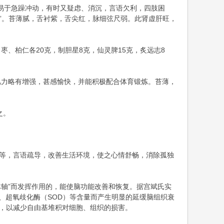
，易于急躁冲动，有时又疑虑、消沉，言语欠利，四肢困
”。苔薄腻，舌衬紫，舌尖红，脉细弦尺弱。此肾虚肝旺，
，枣、柏仁各20克，制胆星8克，仙灵脾15克，炙远志8
记忆力略有增强，甚感愉快，并能积极配合体育锻炼。苔薄，
之。
步等，言语疏导，改善生活环境，使之心情舒畅，消除孤独
体轴”而发挥作用的，能使脑功能改善和恢复。据宫斌氏实
、超氧歧化酶（SOD）等含量而产生明显的延缓脑组织衰
平，以减少自由基堆积对细胞、组织的损害。