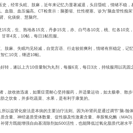
高血压史，经常头眩、肢麻，近年来记忆力显著减退，头目昏眩，情绪不稳
。血脂、血压偏高。CT检查示：脑萎缩、灶性梗塞。诊为“脑血管性痴呆
肝肾、化痰瘀、慧脑窍。
龙15克，生、熟地各15克，丹参15克，赤、白芍各10克，桃、红各10克
，甘草4克，10帖，每日1帖煎服。
后头眩、肢麻、失眠均见轻减，自觉言语、行走较前爽利，情绪有所稳定，
智仁10克，继进10帖。
均趋好转，遂以上方10倍量制为丸剂，每服6克，每日3次，持续服用以巩固
轻者，故收效迅速，如重症需耐心坚持服药，并适量运动，如太极拳、散
脂肪之饮食，并多吃蔬菜、水果，是有利于康复的。
,所以益肾化瘀法是本病的主要治疗法则。因为补肾药是通过调节“脑-髄
质含量、神经递质受体数量、促性腺及性激素含量、单胺氧化酶（MAO)
补肾方既能增强自由基清除剂如500活性，也能降低过氧化脂质代谢水