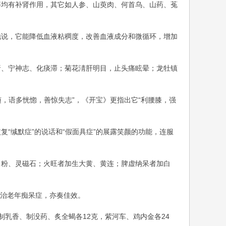
等均有补肾作用，其它如人参、山萸肉、何首乌、山药、菟
地说，它能降低血液粘稠度，改善血液成分和微循环，增加
肾、宁神志、化痰滞；菊花淸肝明目，止头痛眩晕；龙牡镇
随，语多恍惚，善惊失志”，《开宝》更指出它“利腰膝，强
“缄默症”的说话和“假面具症”的展露笑颜的功能，连服
角粉、灵磁石；火旺者加生大黄、黄连；脾虚纳呆者加白
移治老年痴呆症，亦奏佳效。
制乳香、制没药、炙全蝎各12克，紫河车、鸡内金各24