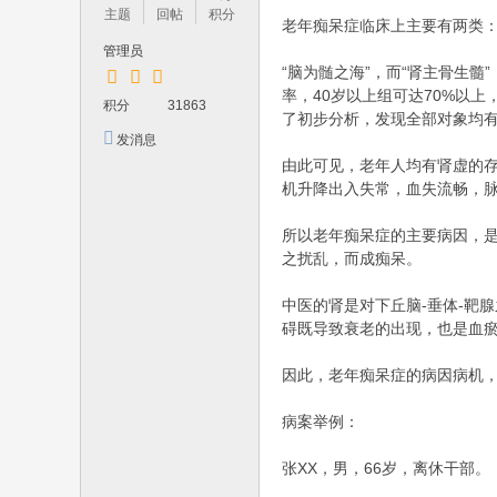
学
主题
回帖
积分
老年痴呆症临床上主要有两类
习
管理员
中
“脑为髄之海”，而“肾主骨生髓
率，40岁以上组可达70%以
医
积分
31863
了初步分析，发现全部对象均有
名
发消息
家
由此可见，老年人均有肾虚的存
机升降出入失常，血失流畅，
临
床
所以老年痴呆症的主要病因，
经
之扰乱，而成痴呆。
验
中医的肾是对下丘脑-垂体-靶
最
碍既导致衰老的出现，也是血
好
因此，老年痴呆症的病因病机，
的
平
病案举例：
台
张XX，男，66岁，离休干部。
！