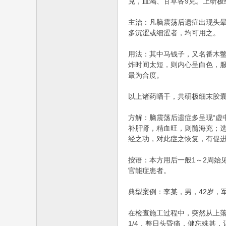
克，血竭、甘草各9克。上研极
主治：凡脑震荡后遗症出现头
多沉涩或细涩者，均可用之。
用法：其中马钱子，又名番木
炸时间太短，则内心呈白色，
最为合度。
以上诸药晒干，共研极细末胶囊
方解：脑震荡后遗症多呈现“虚
补肝肾，精血旺，则髓海充；
经之功，对此症之恢复，有促
按语：本方用后一般1～2周始
官能症患者。
典型案例：李某，男，42岁，
在检查施工过程中，突然从上落
1/4，整日头昏痛，健忘殊甚