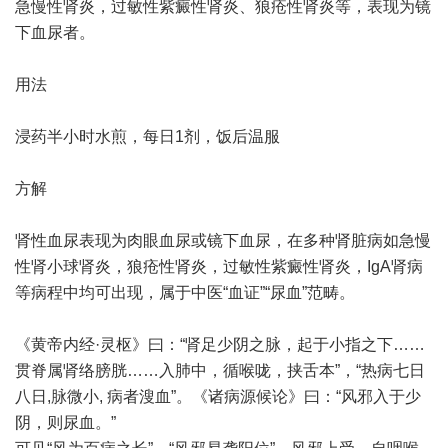
急慢性肾炎，过敏性紫癜性肾炎、狼疮性肾炎等，表现为镜
下血尿者。
用法
浸药半小时水煎，每日1剂，饭后温服
方解
肾性血尿表现为肉眼血尿或镜下血尿，在多种肾脏病如急慢
性肾小球肾炎，狼疮性肾炎，过敏性紫癜性肾炎，IgA肾病
等病程中均可出现，属于中医“血证”“尿血”范畴。
《黄帝内经·灵枢》曰：“肾足少阴之脉，起于小指之下……
贯脊属肾络膀胱……入肺中，循喉咙，挟舌本”，“热病七日
八日,脉微小, 病者溲血”。《诸病源候论》曰：“风邪入于少
阴，则尿血。”