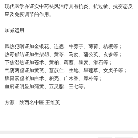
现代医学亦证实中药祛风治疗具有抗炎、抗过敏、抗变态反
应及免疫调节的作用。
加减运用
风热犯咽证加金银花、连翘、牛蒡子、薄荷、桔梗等；
热毒郁结证加生柴胡、黄芩、马勃、蒲公英、玄参等；
下焦湿热证加苍术、黄柏、萹蓄、瞿麦、滑石等；
气阴两虚证加黄芪、薏苡仁、生地、旱莲草、女贞子等；
脾胃素虚者加白术、枳壳、广木香、厚朴等；
血瘀证明显加蒲黄、五灵脂、三七等。
方源：陕西名中医 王维英