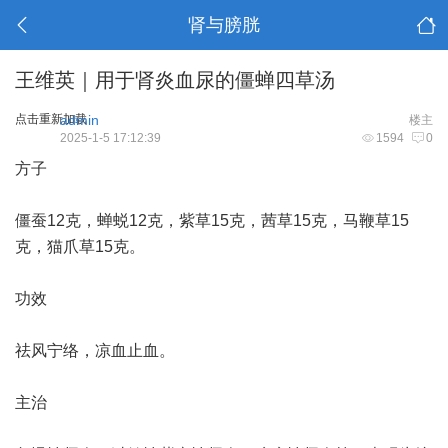
肾与膀胱
王维英｜用于肾炎血尿的僵蝉四草汤
点击重新加载
admin
楼主
2025-1-5 17:12:39
1594
0
方子
僵蚕12克，蝉蜕12克，紫草15克，茜草15克，马鞭草15
克，猫爪草15克。
功效
祛风宁络，凉血止血。
主治