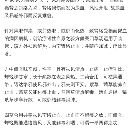
可见“风为百病之长”，“风邪易袭阳位”，风邪上受，自咽喉
循肾之别络入肾，肾络损伤而发为尿血。风性开泄, 故尿血
又易感外邪而反复难愈。
针对风邪作祟，或并热邪，或郁而化热，致肾络受损而尿血
的病因病机，创治疗肾性血尿之验方僵蚕四草汤运用于临
床，该方外祛风解热，内宁肾络止血，并随症加减，疗效显
著。
方中僵蚕味辛咸，性平，具有祛风清热，止痛，止痒功效。
蝉蜕味甘寒，长于疏散在表之风热。二药合用，可祛风通
络，透达络邪使风邪外出，邪去则正安。紫草、茜草能凉血
止血，茜草又能化瘀止血，马鞭草清热解毒、活血通经，猫
爪草味辛行散，可散郁结解毒消肿。
四草合用共奏祛风宁络止血、止血而不留瘀之效，而僵蚕、
蝉蜕既能通络搜风，又兼解毒利咽，可谓一举两得之功。