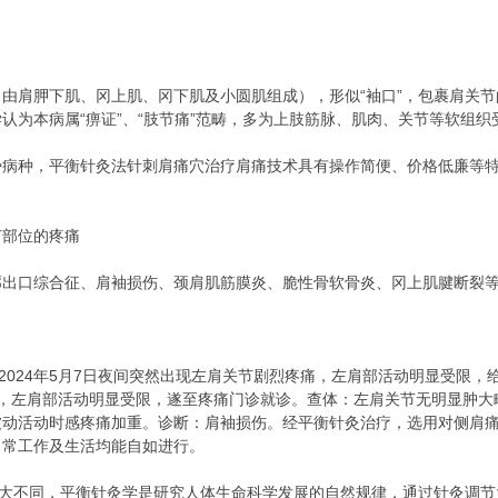
由肩胛下肌、冈上肌、冈下肌及小圆肌组成），形似“袖口”，包裹肩关
认为本病属“痹证”、“肢节痛”范畴，多为上肢筋脉、肌肉、关节等软组
病种，平衡针灸法针刺肩痛穴治疗肩痛技术具有操作简便、价格低廉等特
节部位的疼痛
廓出口综合征、肩袖损伤、颈肩肌筋膜炎、脆性骨软骨炎、冈上肌腱断裂
者2024年5月7日夜间突然出现左肩关节剧烈疼痛，左肩部活动明显受限
痛，左肩部活动明显受限，遂至疼痛门诊就诊。查体：左肩关节无明显肿大
被动活动时感疼痛加重。诊断：肩袖损伤。经平衡针灸治疗，选用对侧肩痛
日常工作及生活均能自如进行。
很大不同，平衡针灸学是研究人体生命科学发展的自然规律，通过针灸调