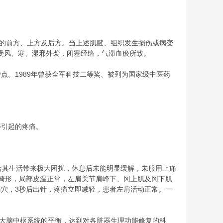
节的前方、上方及后方。当上述肌腱、组织发生损伤或病变
织受风、寒、湿邪外袭，闭塞经络，气滞血瘀所致。
点。1989年曾获全军科技二等奖、被列为国家级中医药
等引起的疼痛。
，给其生活带来极大困扰，休息后未能明显缓解，未服用止痛
畸形，局部皮温正常，左肩关节肩峰下、冈上肌及冈下肌
穴，3秒后出针，疼痛立即减轻，患者左肩活动正常。一
节大脑中枢系统的平衡，达到对各脏器生理功能修复的科