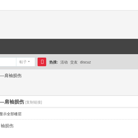
帖子
热搜:
活动
交友
discuz
搜
—肩袖损伤
索
—肩袖损伤
[复制链接]
显示全部楼层
肩袖损伤