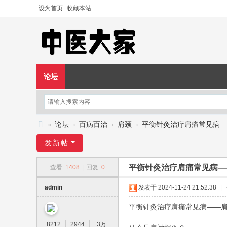
设为首页
收藏本站
论坛
»
论坛
›
百病百治
›
肩颈
›
平衡针灸治疗肩痛常见病—
中
发新帖
医
平衡针灸治疗肩痛常见病—
查看:
1408
|
回复:
0
大
家
admin
发表于 2024-11-24 21:52:38
|
—
平衡针灸治疗肩痛常见病——
—
8212
2944
3万