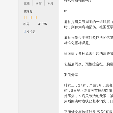
学
什么是肩袖损伤？
主题
回帖
积分
习
01
管理员
中
肩袖是肩关节周围的一组肌腱（
医
积分
31865
时，则称为肩袖损伤。祖国医学
名
发消息
家
肩袖损伤是平衡针灸疗法的优势
标准化招标课题。
临
床
适应症：各种原因引起的肩关
经
包括肩周炎、颈椎综合征、胸
验
最
案例分享：
好
叶女士，27岁，产后3月，患
的
药，8日早上左肩关节剧烈疼
平
处压痛，左肩关节活动受限，
周后回访时症状已基本消失，
台
！
平衡针灸与传统针灸“穴位”有