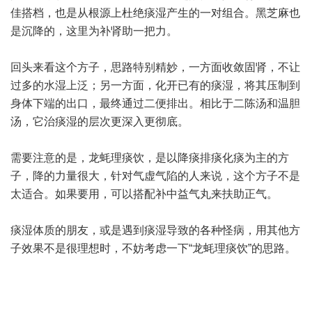
佳搭档，也是从根源上杜绝痰湿产生的一对组合。黑芝麻也
是沉降的，这里为补肾助一把力。
回头来看这个方子，思路特别精妙，一方面收敛固肾，不让
过多的水湿上泛；另一方面，化开已有的痰湿，将其压制到
身体下端的出口，最终通过二便排出。相比于二陈汤和温胆
汤，它治痰湿的层次更深入更彻底。
需要注意的是，龙蚝理痰饮，是以降痰排痰化痰为主的方
子，降的力量很大，针对气虚气陷的人来说，这个方子不是
太适合。如果要用，可以搭配补中益气丸来扶助正气。
痰湿体质的朋友，或是遇到痰湿导致的各种怪病，用其他方
子效果不是很理想时，不妨考虑一下“龙蚝理痰饮”的思路。