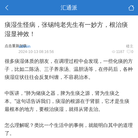
汇通派
痰湿生怪病，张锡纯老先生有一妙方，根治痰
湿显神效！
点击重新加载
admin
楼主
2024-10-13 08:16:56
1187
0
很多痰湿体质的朋友，在调理过程中会发现，一些化痰的方
子，比如二陈汤、三子养亲汤、温胆汤等，在停药后，各种
痰湿症状往往会反复纠缠，不容易治本。
中医讲，“肺为储痰之器，脾为生痰之源，肾为生痰之
本。”这句话告诉我们，痰湿的根源在于肾脏，它才是生痰
最根本的地方，要根治痰湿，就得从肾去治。
怎么理解呢？类比一个生活中的事例，就能明白其中的道理
了。