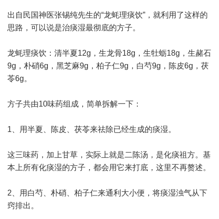
出自民国神医张锡纯先生的“龙蚝理痰饮”，就利用了这样的
思路，可以说是治痰湿最彻底的方子。
龙蚝理痰饮：清半夏12g，生龙骨18g，生牡蛎18g，生赭石
9g，朴硝6g，黑芝麻9g，柏子仁9g，白芍9g，陈皮6g，茯
苓6g。
方子共由10味药组成，简单拆解一下：
1、用半夏、陈皮、茯苓来祛除已经生成的痰湿。
这三味药，加上甘草，实际上就是二陈汤，是化痰祖方。基
本上所有化痰湿的方子，都会用它来打底，这里不再赘述。
2、用白芍、朴硝、柏子仁来通利大小便，将痰湿浊气从下
窍排出。