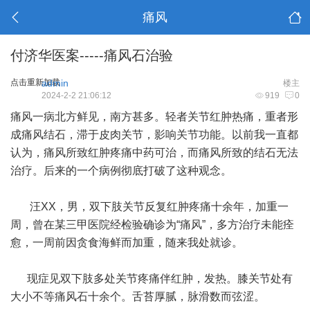
痛风
付济华医案-----痛风石治验
点击重新加载
admin
楼主
2024-2-2 21:06:12
919
0
痛风一病北方鲜见，南方甚多。轻者关节红肿热痛，重者形
成痛风结石，滞于皮肉关节，影响关节功能。以前我一直都
认为，痛风所致红肿疼痛中药可治，而痛风所致的结石无法
治疗。后来的一个病例彻底打破了这种观念。
汪XX，男，双下肢关节反复红肿疼痛十余年，加重一
周，曾在某三甲医院经检验确诊为“痛风”，多方治疗未能痊
愈，一周前因贪食海鲜而加重，随来我处就诊。
现症见双下肢多处关节疼痛伴红肿，发热。膝关节处有
大小不等痛风石十余个。舌苔厚腻，脉滑数而弦涩。