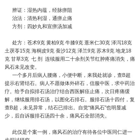
辨证：湿热内蕴，经脉痹阻
治法：清热利湿，通痹止痛
方剂：四妙丸和宣痹汤加减
处方：苍术9克 黄柏9克 牛膝9克 薏米仁30克 泽泻18克
土茯苓15克 海桐皮9克 蚕沙12克 泽兰9克 苏木9克 地龙18
克 甘草3克 七 剂 连续服用二十余剂关节红肿疼痛消失，痛
风石未见改变。
一个多月后病人腰痛，小便中断，来我处就诊，查B超
提示右肾结石。病人不愿做体外碎石，信服中医，求中药治
疗。给予自拟排石汤治疗结合西医解痉止痛，次日疼痛缓
解，继续服用排石汤，以图化石排石。服排石汤十四付，复
查B超，未见异常，结石已排出。自觉“痛风石”也明显减
少，后自诉服排石汤四十余，痛风石全部消失。
此仅是个案一例，痛风石的治疗有待各位中医同仁进一