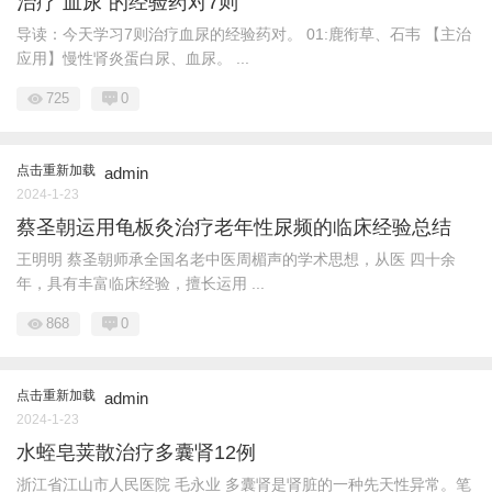
治疗“血尿”的经验药对7则
导读：今天学习7则治疗血尿的经验药对。 01:鹿衔草、石韦 【主治
应用】慢性肾炎蛋白尿、血尿。 ...
725
0
点击重新加载
admin
2024-1-23
蔡圣朝运用龟板灸治疗老年性尿频的临床经验总结
王明明 蔡圣朝师承全国名老中医周楣声的学术思想，从医 四十余
年，具有丰富临床经验，擅长运用 ...
868
0
点击重新加载
admin
2024-1-23
水蛭皂荚散治疗多囊肾12例
浙江省江山市人民医院 毛永业 多囊肾是肾脏的一种先天性异常。笔