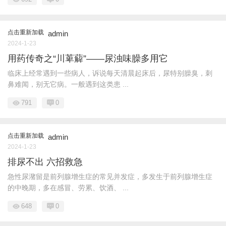
点击重新加载
admin
2024-1-23
用药传奇之“川萆薢”——尿浊味臊多用它
临床上经常遇到一些病人，诉说每天清晨起床后，尿特别臊臭，刺
鼻难闻，别无它病。一般遇到这类患 ...
791
0
点击重新加载
admin
2024-1-23
排尿不出 六招救急
急性尿潴留是前列腺增生症的常见并发症，多发生于前列腺增生症
的中晚期，多在感冒、劳累、饮酒、 ...
648
0