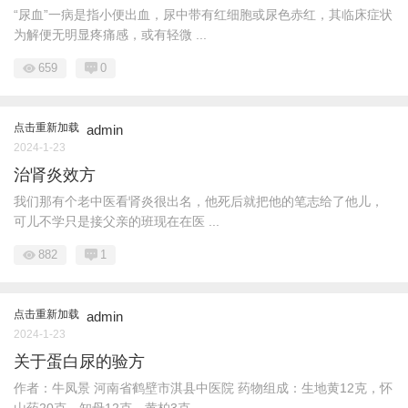
“尿血”一病是指小便出血，尿中带有红细胞或尿色赤红，其临床症状
为解便无明显疼痛感，或有轻微 ...
659
0
点击重新加载
admin
2024-1-23
治肾炎效方
我们那有个老中医看肾炎很出名，他死后就把他的笔志给了他儿，
可儿不学只是接父亲的班现在在医 ...
882
1
点击重新加载
admin
2024-1-23
关于蛋白尿的验方
作者：牛凤景 河南省鹤壁市淇县中医院 药物组成：生地黄12克，怀