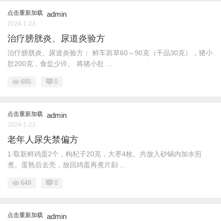
点击重新加载
admin
2024-1-23
治疗膀胱炎、尿道炎验方
治疗膀胱炎、尿道炎验方： 鲜车前草60～90克（干品30克），猪小
肚200克，食盐少许。 将猪小肚 ...
685
0
点击重新加载
admin
2024-1-23
老年人尿失禁偏方
1:取新鲜鸡蛋2个，枸杞子20克，大枣4枚。共放入砂锅内加水煎
煮。蛋熟后去壳，放回鸡蛋再煮片刻 ...
649
0
点击重新加载
admin