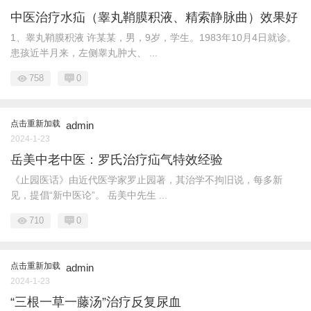
中医治疗水疝（睾丸鞘膜积液、精索静脉曲）效果好
1、睾丸鞘膜积液 许某某，男，9岁，学生。1983年10月4日就诊。
患孩近半月来，左侧睾丸肿大、 ...
758
0
点击重新加载
admin
2024-1-23
岳美中老中医：罗氏治疗疝气特效经验
《止园医话》由近代医学家罗止园著，其治学不拘旧说，每多新
见，提倡“新中医论”。 岳美中先生 ...
710
0
点击重新加载
admin
2024-1-23
“三根一草一藤汤”治疗反复尿血