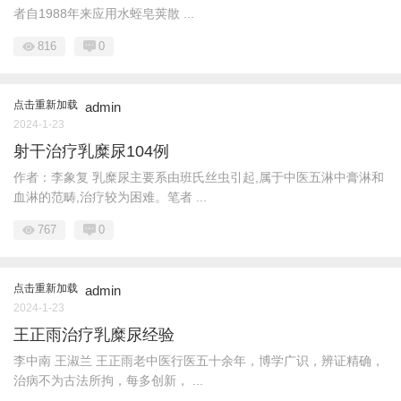
者自1988年来应用水蛭皂荚散 ...
816
0
点击重新加载
admin
2024-1-23
射干治疗乳糜尿104例
作者：李象复 乳糜尿主要系由班氏丝虫引起,属于中医五淋中膏淋和
血淋的范畴,治疗较为困难。笔者 ...
767
0
点击重新加载
admin
2024-1-23
王正雨治疗乳糜尿经验
李中南 王淑兰 王正雨老中医行医五十余年，博学广识，辨证精确，
治病不为古法所拘，每多创新， ...