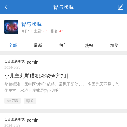
肾与膀胱
肾与膀胱
今日:
0
主题:
235
排名:
42
全部
最新
热门
热帖
精华
点击重新加载
admin
2024-1-23
小儿睾丸鞘膜积液秘验方7则
鞘膜积液，属中医“水疝”范畴。常见于婴幼儿。 多因先天不足，气
化失常，水湿下注或湿热下注所 ...
733
0
点击重新加载
admin
2024-1-23