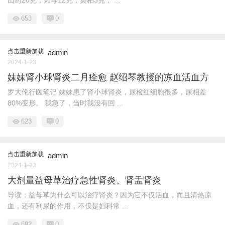
山药20克，知母12克，黄柏3克， ...
653
0
点击重新加载
admin
2024-1-23
妹妹肾小球肾炎二月痊愈 赵绍琴教授的凉血活血方
罗大伦行医笔记 妹妹患了肾小球肾炎，尿检红细胞很多，尿相差
80%变形。 我急了，当时我没有回 ...
623
0
点击重新加载
admin
2024-1-23
大剂量益母草治疗急性肾炎、肾盂肾炎
导读：益母草为什么可以治疗肾炎？因为它不仅活血，而且清热凉
血，还有利尿的作用，不仅是妇科常 ...
692
0