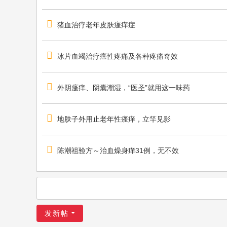
猪血治疗老年皮肤瘙痒症
冰片血竭治疗癌性疼痛及各种疼痛奇效
外阴瘙痒、阴囊潮湿，“医圣”就用这一味药
地肤子外用止老年性瘙痒，立竿见影
陈潮祖验方～治血燥身痒31例，无不效
发新帖