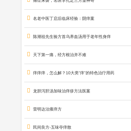
痛症来袭，名医李孔定三方显神奇
名老中医丁启后临床经验：阴痒案
陈潮祖先生验方首乌养血汤用于老年性身痒
天下第一痛，经方根治并不难
痒痒痒，怎么解？10大类“痒”的特色治疗用药
龙胆泻肝汤加味治痒疹方法医案
雷明达治瘙痒方
民间良方-五味夺痒散