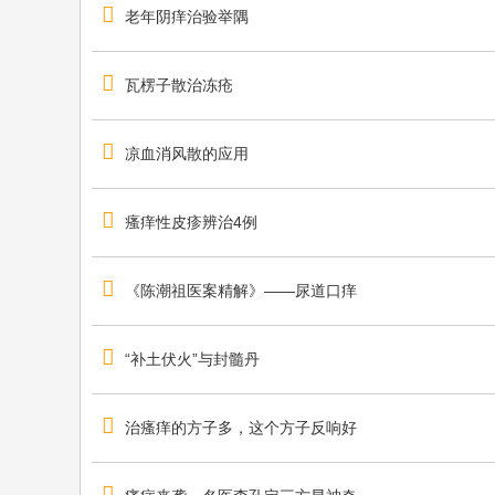
学
老年阴痒治验举隅
习
中
瓦楞子散治冻疮
医
名
凉血消风散的应用
家
临
瘙痒性皮疹辨治4例
床
经
验
《陈潮祖医案精解》——尿道口痒
最
好
“补土伏火”与封髓丹
的
平
治瘙痒的方子多，这个方子反响好
台
！