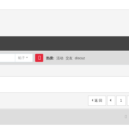
帖子
热搜:
活动
交友
discuz
搜
索
返 回
1