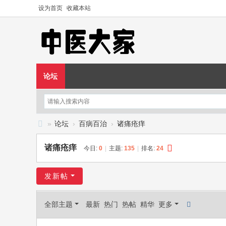
设为首页
收藏本站
论坛
»
论坛
›
百病百治
›
诸痛疮痒
中
诸痛疮痒
今日:
0
|
主题:
135
|
排名:
24
医
大
发新帖
家
—
全部主题
最新
热门
热帖
精华
更多
—